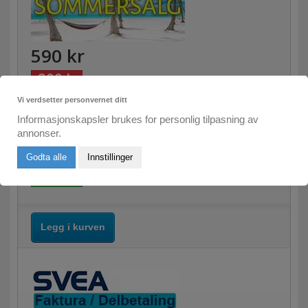
590 kr
-200 kr
790 kr
Vi verdsetter personvernet ditt
Informasjonskapsler brukes for personlig tilpasning av
annonser.
Antall
Godta alle
Innstillinger
På lager
Legg i kurven