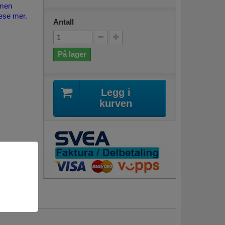
men
lese mer.
Antall
På lager
Legg i
kurven