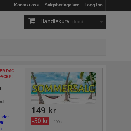
Kontakt oss
Salgsbetingelser
Logg inn
Handlekurv
(tom)
ER DAG!
DAGER!
t
ad!
149 kr
ender
-50 kr
199 kr
80,-
h