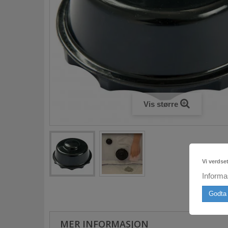
Vis større
Vi verdse
Informa
Godta 
MER INFORMASJON