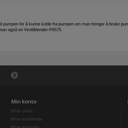
 til pumpen for å kunne koble fra pumpen om man trenger å bruke pump
 man også en Ventilblender-P6575.
Min konto
Mine ordre
Mine kreditnota
Mine adresser