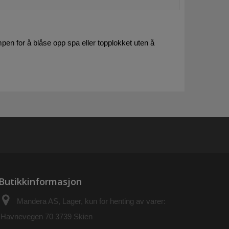
en for å blåse opp spa eller topplokket uten å
Butikkinformasjon
Mandera AS, Lager, kun for henting av varer:
Havnevegen 70 3739 Skien