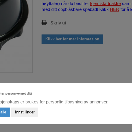
høyttaler) når du bestiller
kjemistartpakke
sam
med ditt oppblåsbare spabad! Klikk
HER
for å 
Skriv ut
Klikk her for mer informasjon
tter personvernet ditt
sjonskapsler brukes for personlig tilpasning av annonser.
alle
Innstillinger