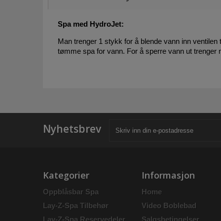
Spa med HydroJet:
Man trenger 1 stykk for å blende vann inn ventilen
tømme spa for vann. For å sperre vann ut trenger
Nyhetsbrev
Kategorier
Informasjon
Oppblåsbar Spa
Home
Lay-Z-Spa Tilbehør
Video Boblebad
Lay-Z-Spa Reservedeler
Salgsbetingelser