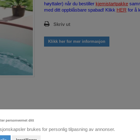
høyttaler) når du bestiller
kjemistartpakke
sam
med ditt oppblåsbare spabad! Klikk
HER
for å 
Skriv ut
Klikk her for mer informasjon
tter personvernet ditt
sjonskapsler brukes for personlig tilpasning av annonser.