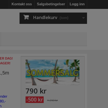
Kontakt oss
Salgsbetingelser
Logg inn
Handlekurv
(tom)
ER DAG!
DAGER!
1,5m
790 kr
ender
-500 kr
1 290 kr
80,-
h