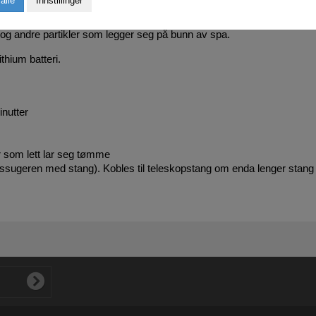
alle
Innstillinger
og andre partikler som legger seg på bunn av spa.
hium batteri.
inutter
lter som lett lar seg tømme
ssugeren med stang). Kobles til teleskopstang om enda lenger stang