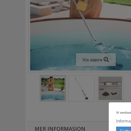
Vis større
Vi verdse
Informa
MER INFORMASJON