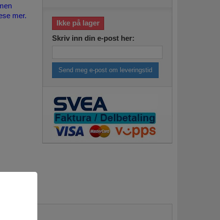
men
lese mer.
Ikke på lager
Skriv inn din e-post her:
Send meg e-post om leveringstid