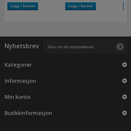
Legg i kurven
Legg i kurven
Le
Nyhetsbrev
Kategorier
Informasjon
Min konto
Butikkinformasjon
Få gavekort
Meld deg på vårt nyhetsbrev og få gavekort!