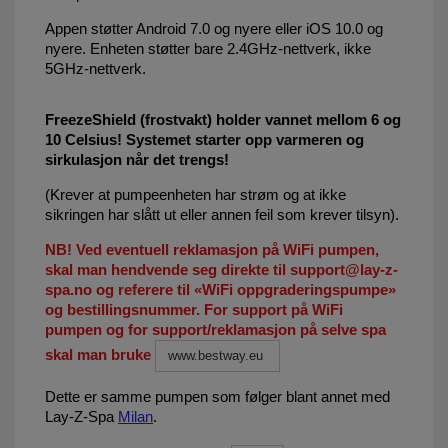
Appen støtter Android 7.0 og nyere eller iOS 10.0 og
nyere. Enheten støtter bare 2.4GHz-nettverk, ikke
5GHz-nettverk.
FreezeShield (frostvakt) holder vannet mellom 6 og
10 Celsius! Systemet starter opp varmeren og
sirkulasjon når det trengs!
(Krever at pumpeenheten har strøm og at ikke
sikringen har slått ut eller annen feil som krever tilsyn).
NB! Ved eventuell reklamasjon på WiFi pumpen,
skal man hendvende seg direkte til support@lay-z-
spa.no og referere til «WiFi oppgraderingspumpe»
og bestillingsnummer. For support på WiFi
pumpen og for support/reklamasjon på selve spa
skal man bruke
www.bestway.eu
Dette er samme pumpen som følger blant annet med
Lay-Z-Spa
Milan
.