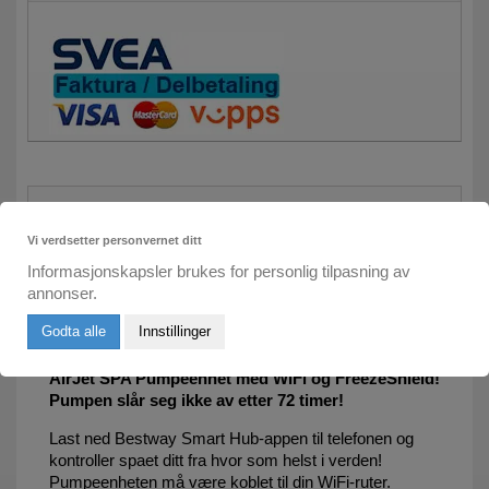
MER INFORMASJON
Vi verdsetter personvernet ditt
Informasjonskapsler brukes for personlig tilpasning av
Om du kjøper et spa uten WiFi kan du nå
annonser.
oppgradere ditt spa til WiFi. Selges kun om man
kjøper spa på samme bestilling som denne
Godta alle
Innstillinger
oppgraderingen.
AirJet SPA Pumpeenhet med WiFi og FreezeShield!
Pumpen slår seg ikke av etter 72 timer!
Last ned Bestway Smart Hub-appen til telefonen og
kontroller spaet ditt fra hvor som helst i verden!
Pumpeenheten må være koblet til din WiFi-ruter.