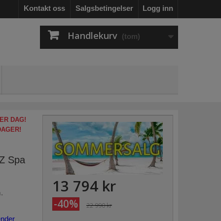
Kontakt oss
Salgsbetingelser
Logg inn
Handlekurv
(tom)
ER DAG!
DAGER!
Z Spa
13 794 kr
.
-40%
22 990 kr
ender