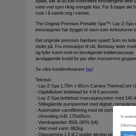
spaet, slik at du kan kontrollere innstillingene di
vann ved spre riktig mengde klor. For å toppe det
rusk i å samle seg i vannet.
The Original Premium Portable Spa™: Lay-Z-Spa er 
innovasjoner har bygget et navn som forbrukerne k
Det originale premium bærbare spaet! Som en lede
stoler på. Fra innovasjon til stil, Bestway leder 
og fyller karet med en beroligende boblemassasje. 
avslappende kveld for par eller morsomme gruppeo
Se våre kundereferanser
her
!
Teknisk:
- Lay-Z-Spa 1.70m x 65cm Carrara ThermaCore Ul
- Oppblåsbart boblebad for 4 til 6 personer.
- Lay-Z-Spa boblebad massasjesystem med 140 d
- Stillegående pumpeenhet med digitalt computerpa
- Automatisk vannfiltrering med ett stort filter.
- Utvending mål: 170x65cm.
Vi verdse
- Vannkapasitet: 850L (80% fylt).
Informa
- Vekt med vann: 882kg.
- Oppvarming 1,5 til 2 grader økning per time. Op
Godta 