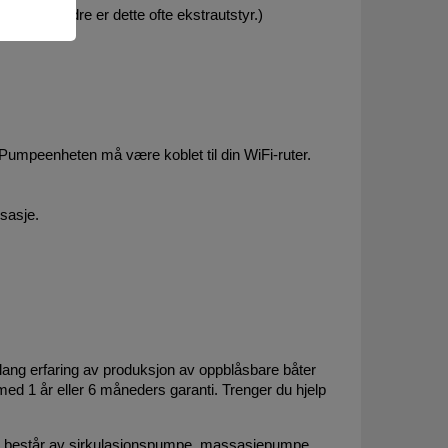
! Hos andre er dette ofte ekstrautstyr.)
 Pumpeenheten må være koblet til din WiFi-ruter.
ssasje.
ng erfaring av produksjon av oppblåsbare båter
 med 1 år eller 6 måneders garanti. Trenger du hjelp
ten består av sirkulasjonspumpe, massasjepumpe,