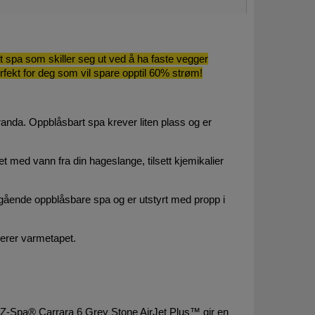
t spa som skiller seg ut ved å ha faste vegger
ekt for deg som vil spare opptil 60% strøm!
randa. Oppblåsbart spa krever liten plass og er
med vann fra din hageslange, tilsett kjemikalier
legående oppblåsbare spa og er utstyrt med propp i
serer varmetapet.
y-Z-Spa® Carrara 6 Grey Stone AirJet Plus™ gir en