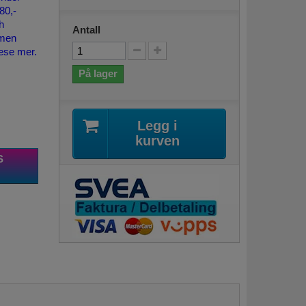
80,-
h
Antall
men
lese mer.
På lager
Legg i
kurven
S