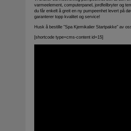
varmeelement, computerpanel, jordfeilbryter og temp
du får enkelt å greit en ny pumpeenhet levert på 
garanterer topp kvalitet og service!
Husk å bestille "Spa Kjemikalier Startpakke" av oss
[shortcode type=cms-content id=15]