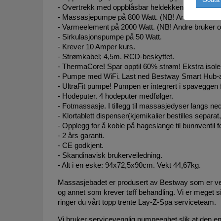
- Overtrekk med oppblåsbar heldekkende isolasjons
- Massasjepumpe på 800 Watt. (NB! Andre bruker 
- Varmeelement på 2000 Watt. (NB! Andre bruker o
- Sirkulasjonspumpe på 50 Watt.
- Krever 10 Amper kurs.
- Strømkabel; 4,5m. RCD-beskyttet.
- ThermaCore! Spar opptil 60% strøm! Ekstra isole
- Pumpe med WiFi. Last ned Bestway Smart Hub-appen
- UltraFit pumpe! Pumpen er integrert i spaveggen fo
- Hodeputer. 4 hodeputer medfølger.
- Fotmassasje. I tillegg til massasjedyser langs n
- Klortablett dispenser(kjemikalier bestilles separat
- Opplegg for å koble på hageslange til bunnventil 
- 2 års garanti.
- CE godkjent.
- Skandinavisk brukerveiledning.
- Alt i en eske: 94x72,5x90cm. Vekt 44,67kg.
Massasjebadet er produsert av Bestway som er ver
og annet som krever tøff behandling. Vi er meget sik
ringer du vårt topp trente Lay-Z-Spa serviceteam.
Vi bruker servicevennlig pumpeenhet slik at den e