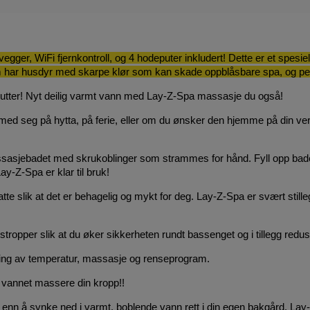
er, WiFi fjernkontroll, og 4 hodeputer inkludert! Dette er et spesiel
m har husdyr med skarpe klør som kan skade oppblåsbare spa, og perf
nutter! Nyt deilig varmt vann med Lay-Z-Spa massasje du også!
a med seg på hytta, på ferie, eller om du ønsker den hjemme på din ve
asjebadet med skrukoblinger som strammes for hånd. Fyll opp badet 
ay-Z-Spa er klar til bruk!
tte slik at det er behagelig og mykt for deg. Lay-Z-Spa er svært stil
estropper slik at du øker sikkerheten rundt bassenget og i tillegg redu
yring av temperatur, massasje og renseprogram.
e vannet massere din kropp!!
e enn å synke ned i varmt, boblende vann rett i din egen bakgård. La