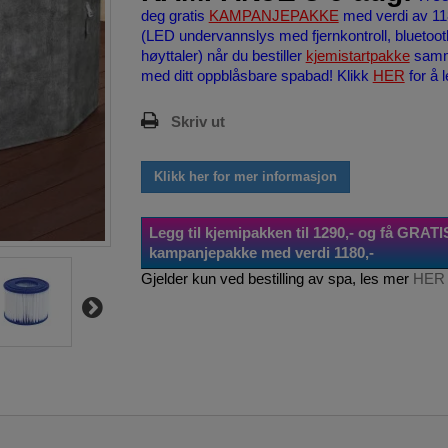
deg gratis
KAMPANJEPAKKE
med verdi av 11
(LED undervannslys med fjernkontroll, bluetoot
høyttaler) når du bestiller
kjemistartpakke
sam
med ditt oppblåsbare spabad! Klikk
HER
for å 
Skriv ut
Klikk her for mer informasjon
Legg til kjemipakken til 1290,- og få GRATI
kampanjepakke med verdi 1180,-
Gjelder kun ved bestilling av spa, les mer
HER