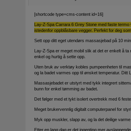
[shortcode type=cms-content id=16]
Lay-Z-Spa Carrara 6 Grey Stone med faste termo vegg
istedenfor oppblåsbare vegger. Perfekt for deg so
Sett opp ditt eget utendørs massasjebad på 10 mi
Lay-Z-Spa er meget mobil slik at det er enkelt å t
enkel og hurtig å sette opp.
Uten bruk av verktøy kobles pumpeenheten til mass
og la badet varmes opp til ønsket temperatur. Ditt L
Massasjebadet er utstyrt med tykk integrert sittema
bunn for enkel tømming av badet.
Det følger med et tykt isolert overtrekk med 6 fest
Meget brukervennlig digitalt computerpanel for st
Myk opp muskler, slapp av, og la det deilige varm
Etter en lang dag er det ingenting mer avslappend