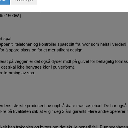
pute som blir liggende på toppen av vannet for å unngå varmetap. (NB
ofte 750W eller 600W.)
fte 1500W.)
rt spa!
 til telefonen og kontroller spaet ditt fra hvor som helst i verden!
r å spare plass og for et mer stilrent design.
ederst på veggen er det også dyser midt på gulvet for behagelig fotma
, det skal ikke benyttes klor i pulverform).
for tømming av spa.
dens største produsent av oppblåsbare massasjebad. De har også la
re på kvaliteten slik at vi gir deg 2 års garanti! Flere andre opererer
nkelt kan frakobles og byttes om det skulle oppstå feil. Pumpeenhe