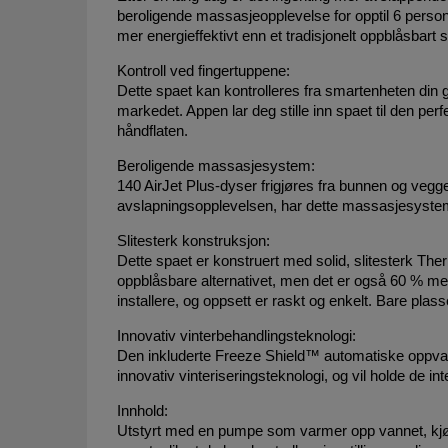
beroligende massasjeopplevelse for opptil 6 person
mer energieffektivt enn et tradisjonelt oppblåsbart
Kontroll ved fingertuppene:
Dette spaet kan kontrolleres fra smartenheten di
markedet. Appen lar deg stille inn spaet til den pe
håndflaten.
Beroligende massasjesystem:
140 AirJet Plus-dyser frigjøres fra bunnen og vegg
avslapningsopplevelsen, har dette massasjesystemet 
Slitesterk konstruksjon:
Dette spaet er konstruert med solid, slitesterk Th
oppblåsbare alternativet, men det er også 60 % mer
installere, og oppsett er raskt og enkelt. Bare pl
Innovativ vinterbehandlingsteknologi:
Den inkluderte Freeze Shield™ automatiske oppvar
innovativ vinteriseringsteknologi, og vil holde de 
Innhold:
Utstyrt med en pumpe som varmer opp vannet, kjører