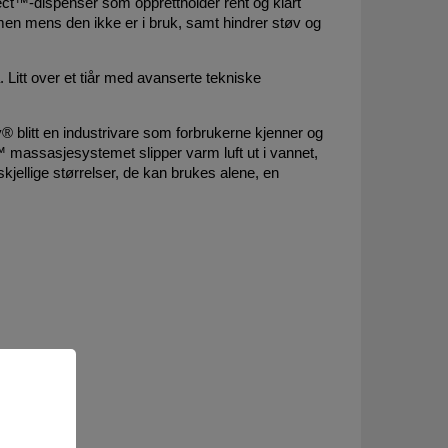
nect™-dispenser som opprettholder rent og klart
men mens den ikke er i bruk, samt hindrer støv og
itt over et tiår med avanserte tekniske
blitt en industrivare som forbrukerne kjenner og
™ massasjesystemet slipper varm luft ut i vannet,
jellige størrelser, de kan brukes alene, en