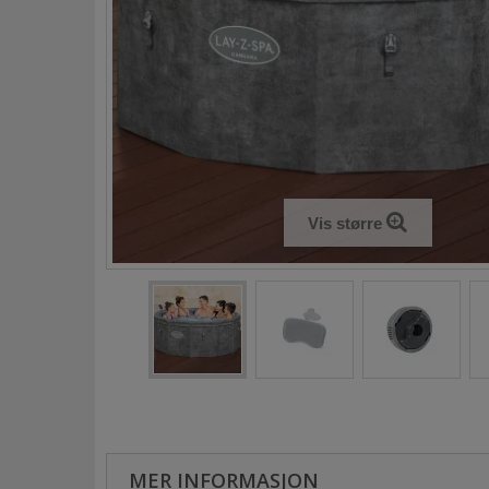
Vis større
MER INFORMASJON