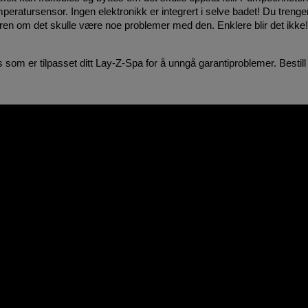
eratursensor. Ingen elektronikk er integrert i selve badet! Du trenge
døren om det skulle være noe problemer med den. Enklere blir det ikk
 som er tilpasset ditt Lay-Z-Spa for å unngå garantiproblemer. Bestill