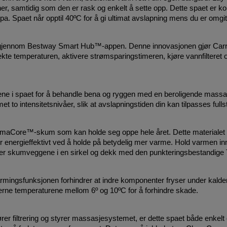
er, samtidig som den er rask og enkelt å sette opp. Dette spaet er k
 spa. Spaet når opptil 40ºC for å gi ultimat avslapning mens du er omg
n gjennom Bestway Smart Hub™-appen. Denne innovasjonen gjør Carrar
rfekte temperaturen, aktivere strømsparingstimeren, kjøre vannfilteret 
ene i spaet for å behandle bena og ryggen med en beroligende massas
to intensitetsnivåer, slik at avslapningstiden din kan tilpasses fulls
ermaCore™-skum som kan holde seg oppe hele året. Dette materialet e
 energieffektivt ved å holde på betydelig mer varme. Hold varmen in
asser skumveggene i en sirkel og dekk med den punkteringsbestandige 
mingsfunksjonen forhindrer at indre komponenter fryser under kalde
interne temperaturene mellom 6º og 10ºC for å forhindre skade.
 filtrering og styrer massasjesystemet, er dette spaet både enkelt og