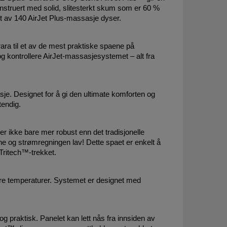
onstruert med solid, slitesterkt skum som er 60 %
itt av 140 AirJet Plus-massasje dyser.
a til et av de mest praktiske spaene på
og kontrollere AirJet-massasjesystemet – alt fra
je. Designet for å gi den ultimate komforten og
tendig.
r ikke bare mer robust enn det tradisjonelle
ne og strømregningen lav! Dette spaet er enkelt å
Tritech™-trekket.
re temperaturer. Systemet er designet med
 praktisk. Panelet kan lett nås fra innsiden av